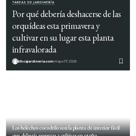
TAREAS DE JARDINERÍA
Por qué debería deshacerse de las
orquídeas esta primavera y
cultivar en su lugar esta planta
infravalorada
kfscajardineria.com
mayo 17, 2025
Los helechos cocodrilo son la planta de interior fácil
que debería empezar a cultivar en otoño