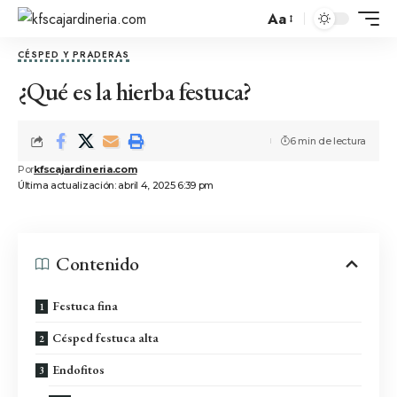
Aa
CÉSPED Y PRADERAS
¿Qué es la hierba festuca?
6 min de lectura
Por
kfscajardineria.com
Última actualización: abril 4, 2025 6:39 pm
Contenido
Festuca fina
Césped festuca alta
Endofitos