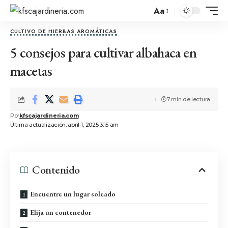
Aa
CULTIVO DE HIERBAS AROMÁTICAS
5 consejos para cultivar albahaca en
macetas
7 min de lectura
Por
kfscajardineria.com
Última actualización: abril 1, 2025 3:15 am
Contenido
Encuentre un lugar soleado
Elija un contenedor