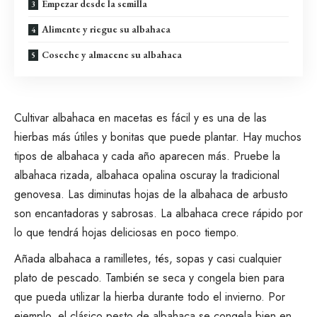
Empezar desde la semilla
Alimente y riegue su albahaca
Coseche y almacene su albahaca
Cultivar albahaca en macetas es fácil y es una de las
hierbas más útiles y bonitas que puede plantar. Hay muchos
tipos de albahaca y cada año aparecen más. Pruebe la
albahaca rizada,
albahaca opalina oscura
y la tradicional
genovesa. Las diminutas hojas de la albahaca de arbusto
son encantadoras y sabrosas.
La albahaca crece rápido
por
lo que tendrá hojas deliciosas en poco tiempo.
Añada albahaca a ramilletes, tés, sopas y casi cualquier
plato de pescado. También
se seca y congela bien
para
que pueda utilizar la hierba durante todo el invierno. Por
ejemplo, el clásico pesto de albahaca se congela bien en