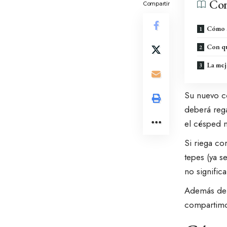
Con
Compartir
Cómo s
Con qu
La mej
Su nuevo cé
deberá rega
el césped 
Si riega co
tepes (ya s
no signific
Además de 
compartimos