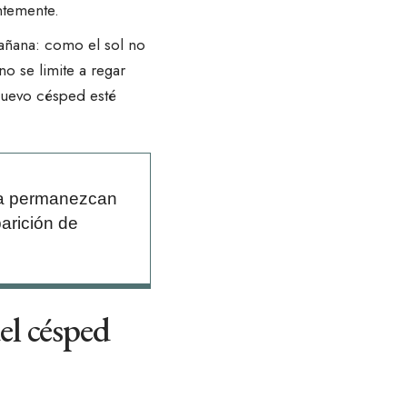
ntemente.
 mañana: como el sol no
o se limite a regar
 nuevo césped esté
rba permanezcan
arición de
el césped