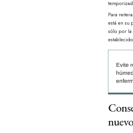
temporizad
Para reiter
está en su 
sólo por la
establecido
Evite 
húmeda
enferm
Consej
nuev