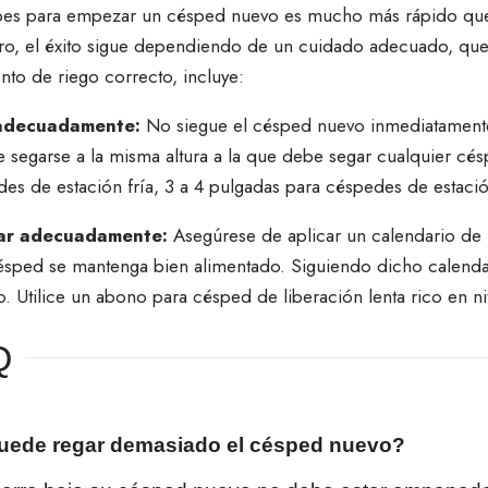
pes para empezar un césped nuevo es mucho más rápido que
ro, el éxito sigue dependiendo de un cuidado adecuado, qu
to de riego correcto, incluye:
adecuadamente:
No siegue el césped nuevo inmediatamente
be segarse a la misma
altura a la que debe segar cualquier cé
es de estación fría, 3 a 4 pulgadas para céspedes de estació
izar adecuadamente:
Asegúrese de
aplicar un calendario de f
ésped se mantenga bien alimentado. Siguiendo dicho calenda
o. Utilice un abono para césped de liberación lenta rico en n
Q
uede regar demasiado el césped nuevo?