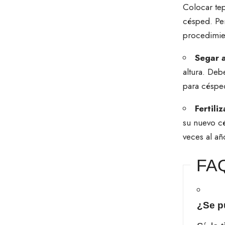
Colocar te
césped. Pe
procedimien
Segar 
altura. De
para césped
Fertil
su nuevo c
veces al añ
FA
¿Se p