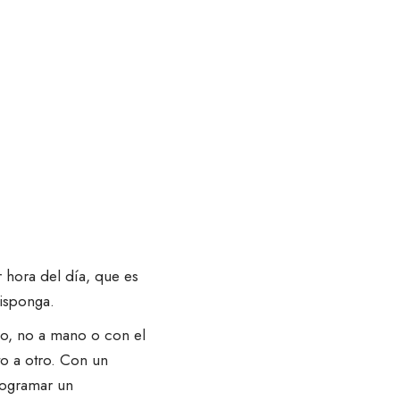
 hora del día, que es
disponga.
co
, no a mano o con el
o a otro. Con un
rogramar un