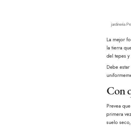
jardineria P
La mejor f
la tierra q
del tepes y
Debe estar
uniformeme
Con q
Prevea que
primera vez
suelo seco,