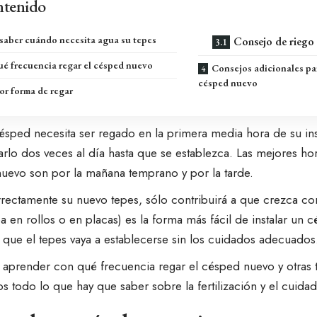
tenido
aber cuándo necesita agua su tepes
Consejo de riego
é frecuencia regar el césped nuevo
Consejos adicionales pa
césped nuevo
or forma de regar
sped necesita ser regado en la primera media hora de su ins
rlo dos veces al día hasta que se establezca. Las mejores hor
nuevo son por la mañana temprano y por la tarde.
rrectamente su nuevo tepes, sólo contribuirá a que crezca con
ea
en rollos o en placas
) es la forma más fácil de instalar un
a que el tepes vaya a establecerse sin los cuidados adecuados
aprender con qué frecuencia regar el césped nuevo y otras t
 todo lo que hay que saber sobre la fertilización y el cuid