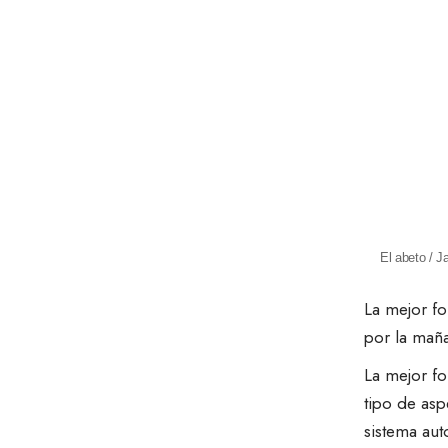
El abeto / 
La mejor fo
por la maña
La mejor f
tipo de as
sistema au