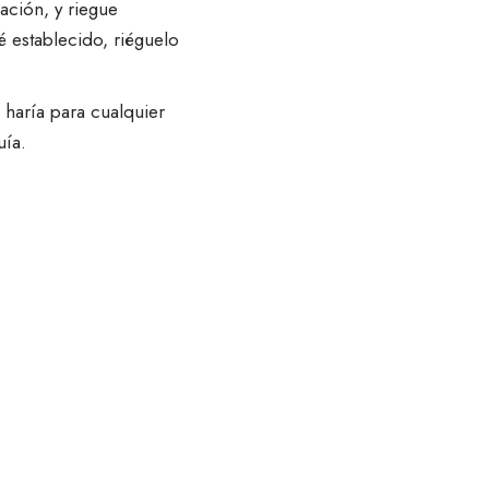
lación, y riegue
 establecido, riéguelo
e
haría para cualquier
uía.