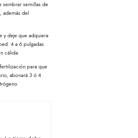
 sembrar semillas de
e, además del
 y deje que adquiera
sped
: 4 a 6 pulgadas
n cálida.
ertilización
para que
rio, abonará 3 ó 4
itrógeno.