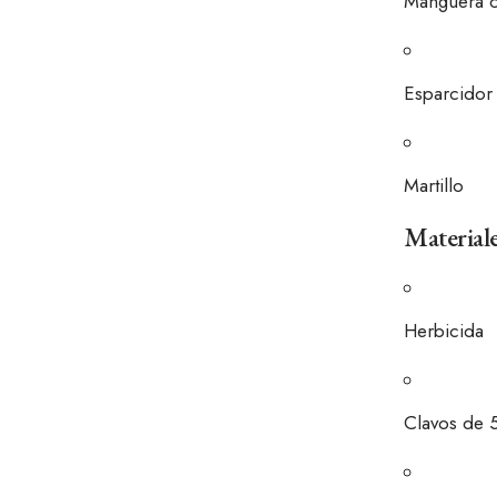
Manguera c
Esparcidor 
Martillo
Material
Herbicida
Clavos de 