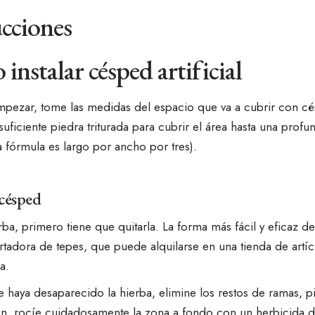
ucciones
nstalar césped artificial
pezar, tome las medidas del espacio que va a cubrir con césp
suficiente piedra triturada para cubrir el área hasta una profu
a fórmula es largo por ancho por tres).
 césped
erba, primero tiene que quitarla. La forma más fácil y eficaz de
tadora de tepes, que puede alquilarse en una tienda de artíc
a.
 haya desaparecido la hierba, elimine los restos de ramas, pi
ón, rocíe cuidadosamente la zona a fondo con un
herbicida 