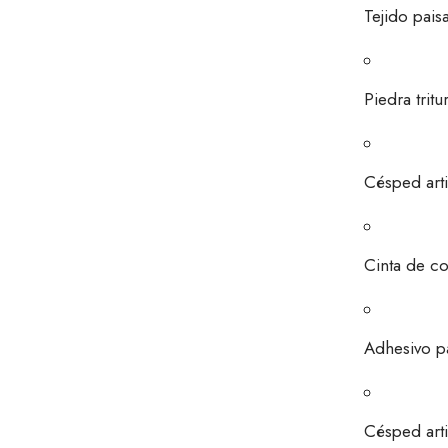
Tejido paisa
Piedra tritu
Césped arti
Cinta de co
Adhesivo pa
Césped artif