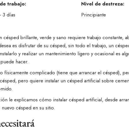
de trabajo:
Nivel de destreza:
– 3 días
Principiante
 césped brillante, verde y sano requiere trabajo constante, ab
esea es disfrutar de su césped, sin todo el trabajo, un césped 
Instalarlo y realizar un mantenimiento ligero y ocasional es al
o puede hacer.
jo físicamente complicado (tiene que arrancar el césped), per
 césped, pero quiere instalar un césped artificial sobre ceme
omido.
ión le explicamos cómo instalar césped artificial, desde arran
el nuevo césped en su sitio.
ecesitará