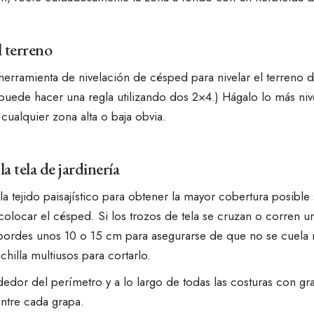
l terreno
 herramienta de nivelación de césped para nivelar el terren
, puede hacer una regla utilizando dos 2×4.) Hágalo lo más ni
cualquier zona alta o baja obvia.
la tela de jardinería
 la
tejido paisajístico
para obtener la mayor cobertura posible 
olocar el césped. Si los trozos de tela se cruzan o corren un
 bordes unos 10 o 15 cm para asegurarse de que no se cuela 
uchilla multiusos para cortarlo.
edor del perímetro y a lo largo de todas las costuras con gra
entre cada grapa.