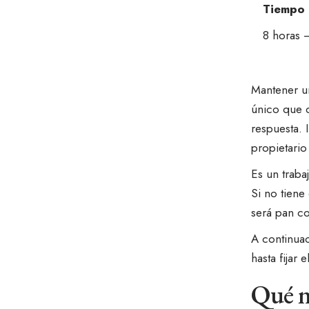
Tiempo 
8 horas 
Mantener un
único que d
respuesta. 
propietari
Es un traba
Si no tiene
será pan c
A continuac
hasta fijar 
Qué n