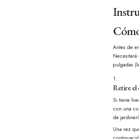
Instr
Cómo i
Antes de em
Necesitará 
pulgadas (l
Retire el
Si tiene hi
con una cor
de jardinerí
Una vez que
continuaci