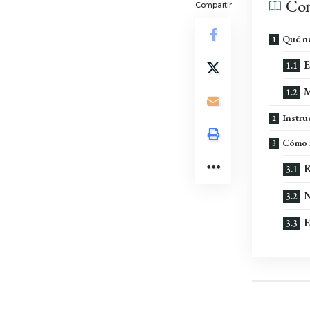
Con
Compartir
Qué ne
E
M
Instru
Cómo i
R
N
E