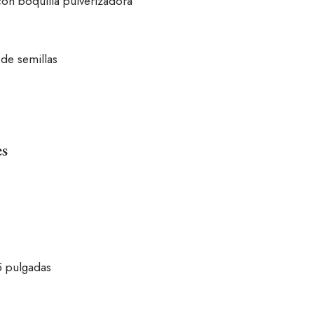
on boquilla pulverizadora
de semillas
es
5 pulgadas