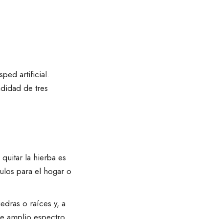
ed artificial.
ndidad de tres
 quitar la hierba es
ulos para el hogar o
edras o raíces y, a
de amplio espectro
.