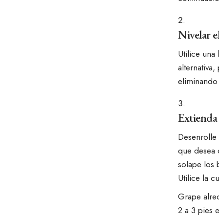
Nivelar e
Utilice una
alternativa
eliminando 
Extienda 
Desenrolle
que desea c
solape los
Utilice la c
Grape alred
2 a 3 pies 