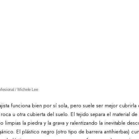
rofesional / Michele Lee
sajista funciona bien por sí sola, pero suele ser mejor cubrirl
 roca u otra cubierta del suelo. El tejido separa el material d
 limpias la piedra y la grava y ralentizando la inevitable de
gánico. El plástico negro (otro tipo de barrera antihierbas) c