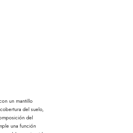
a con un
mantillo
e cobertura del suelo,
scomposición del
umple una función