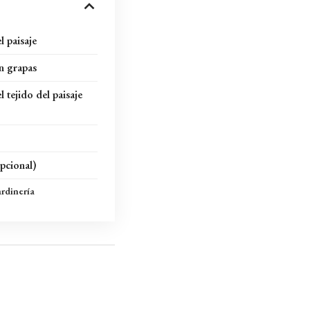
l paisaje
on grapas
l tejido del paisaje
pcional)
ardinería