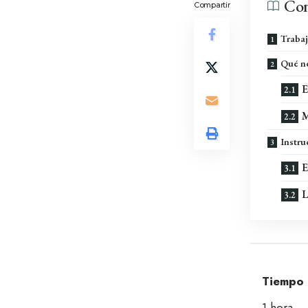
Con
Compartir
Trabaj
Qué ne
E
M
Instru
E
L
Tiempo 
1 hora