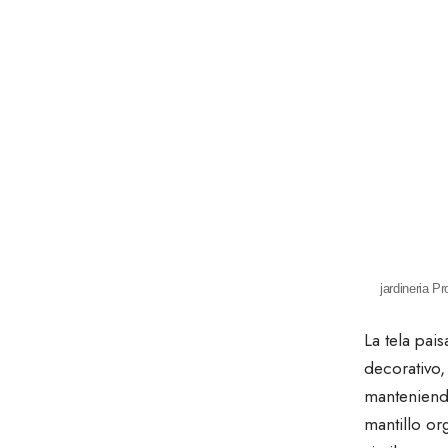
jardineria P
La tela pai
decorativo
,
manteniendo
mantillo or