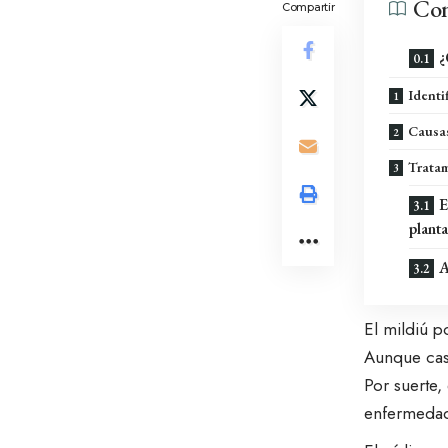
Con
Compartir
¿
Identi
Causas
Tratam
E
planta
A
El mildiú p
Aunque casi
Por suerte,
enfermeda