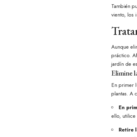
También pue
viento, los
Trata
Aunque elim
práctico. 
jardín de e
Elimine l
En primer l
plantas. A 
En prim
ello, utili
Retire 