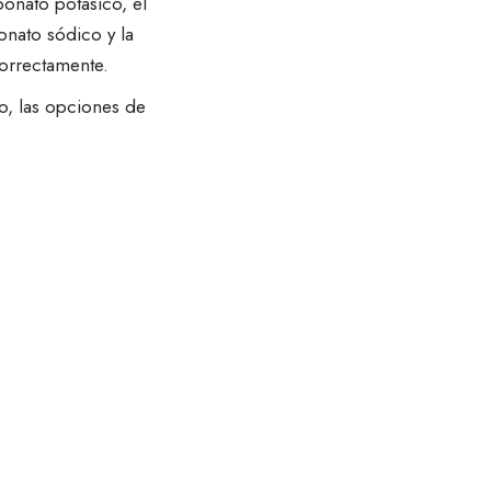
bonato potásico, el
onato sódico
y la
orrectamente.
o, las opciones de