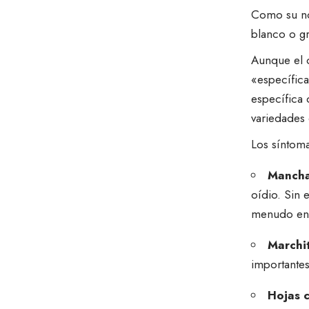
Como su no
blanco o gri
Aunque el o
«específica
específica 
variedades 
Los síntoma
Manchas
oídio. Sin
menudo en l
Marchi
importantes
Hojas 