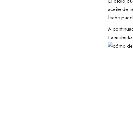
El oídio pu
aceite de n
leche pued
A continuac
tratamiento