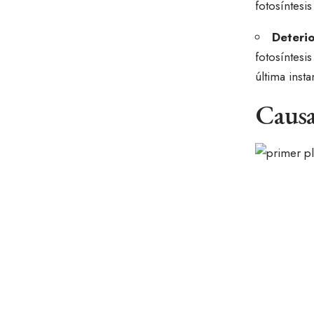
fotosíntesi
Deteri
fotosíntesi
última insta
Causa