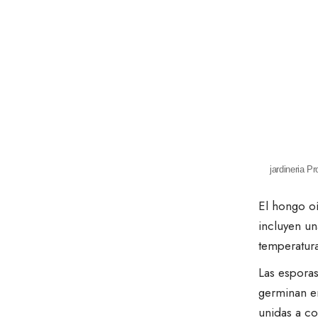
jardineria P
El hongo oí
incluyen un
temperatur
Las esporas
germinan en
unidas a co